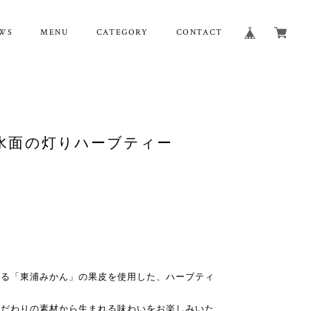
WS
MENU
CATEGORY
CONTACT
/ 水面の灯りハーブティー
ある「東浦みかん」の果皮を使用した、ハーブティ
こだわりの素材から生まれる味わいをお楽しみいた