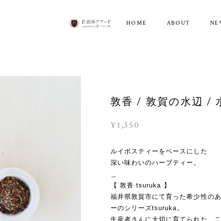
HOME
ABOUT
NE
敦香 / 敦賀の水辺 
¥1,350
ルイボスティーをベースにした
深い味わいのハーブティー。
＿
【 敦香 tsuruka 】
福井県敦賀市にて育った希少性の
ーのシリーズtsuruka。
生産者さんに大切に育てられた、