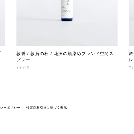
プ
敦香 / 敦賀の杜 / 花換の頬染めブレンド空間ス
敦
プレー
レ
¥2,970
¥2
バシーポリシー
特定商取引法に基づく表記