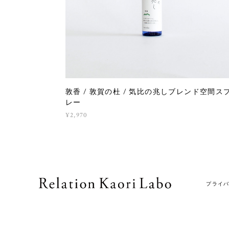
敦香 / 敦賀の杜 / 気比の兆しブレンド空間ス
レー
¥2,970
プライ