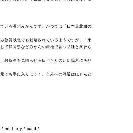
れている温州みかんです。かつては「日本最北限の
進み敦賀以北でも栽培されているようですが、「東
そして静岡県などみかんの産地で育つ品種と変わら
の、敦賀湾を見晴らせる日当たりのいい場所にあり
地元でも手に入りにくく、市外への流通はほとんど
/ mulberry / basil /