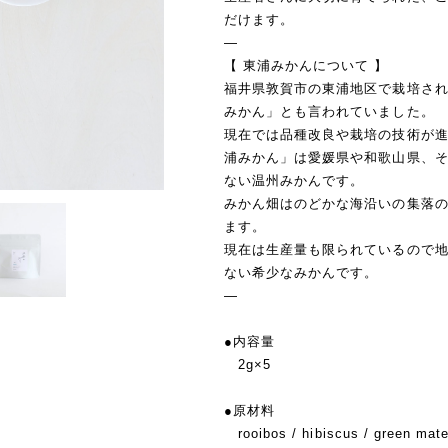
だけます。
―
【 東浦みかんについて 】
福井県敦賀市の東浦地区で栽培さ
みかん」とも言われていました。
現在では品種改良や栽培の技術が
浦みかん」は愛媛県や和歌山県、
ない温州みかんです。
みかん畑はのどかな海沿いの集落
ます。
現在は生産量も限られているので
ない希少なみかんです。
―
●内容量
2g×5
●原材料
rooibos / hibiscus / green mate 