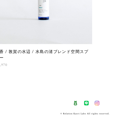
香 / 敦賀の水辺 / 水島の渚ブレンド空間スプ
ー
,970
© Relation Kaori Labo All rights reserved.